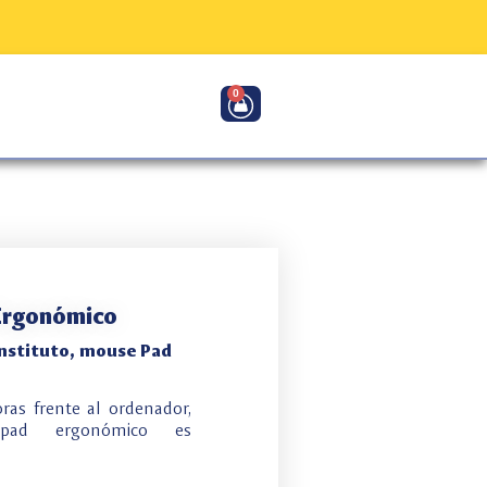
0
Carrito
Ergonómico
nstituto
,
mouse Pad
oras frente al ordenador,
pad ergonómico es