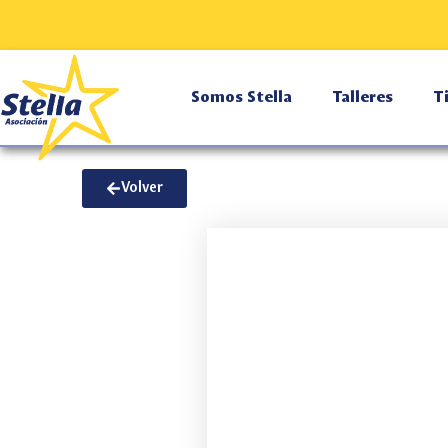
Ir
al
contenido
Somos Stella
Talleres
T
Volver