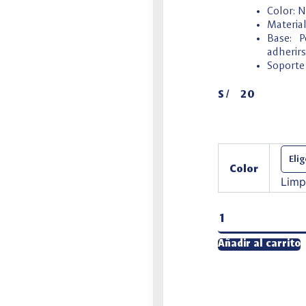
Color: 
Material
Base: P
adherirs
Soporte
S/
20
Mouse
Pad
Color
Ergonómico
Limp
cantidad
Añadir al carrito