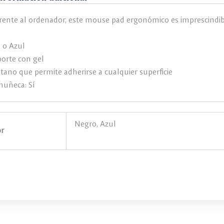
 frente al ordenador, este mouse pad ergonómico es imprescindib
 o Azul
porte con gel
etano que permite adherirse a cualquier superficie
muñeca: Sí
Negro, Azul
r