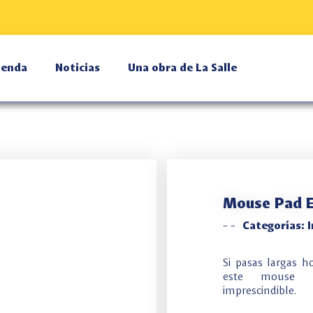
ienda
Noticias
Una obra de La Salle
Mouse Pad 
-
-
Categorías:
I
Si pasas largas h
este mouse 
imprescindible.