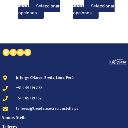
Seleccionar
Seleccionar
S/
20
S/
20
la
la
opciones
opciones
página
página
de
de
producto
producto
Jr. Jorge CHávez, Breña, Lima, Perú
+51 945 119 722
+51 945 119 162
talleres@tienda.asociacionstella.pe
Somos Stella
Talleres