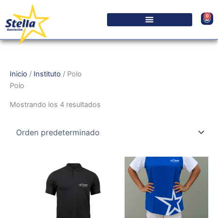
Ir
al
0
Carr
contenido
Inicio
/
Instituto
/ Polo
Polo
Mostrando los 4 resultados
Este
Este
producto
producto
tiene
tiene
múltiples
múltiples
variantes.
variantes.