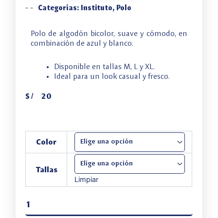
-
-
Categorías:
Instituto
,
Polo
Polo de algodón bicolor, suave y cómodo, en
combinación de azul y blanco.
Disponible en tallas M, L y XL.
Ideal para un look casual y fresco.
S/
20
Polo
Color
de
algodón
bicolor
Tallas
cantidad
Limpiar