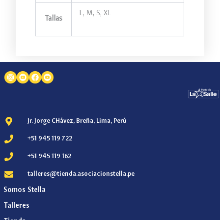
L, M, S, XL
Tallas
Jr. Jorge CHávez, Breña, Lima, Perú
+51 945 119 722
+51 945 119 162
talleres@tienda.asociacionstella.pe
Somos Stella
Talleres